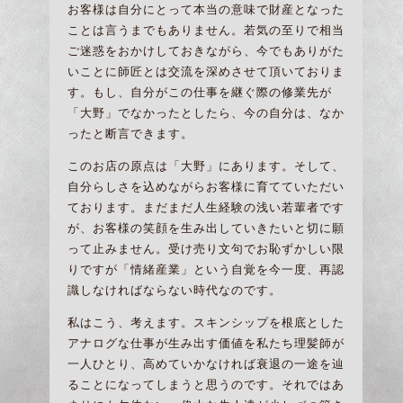
お客様は自分にとって本当の意味で財産となった
ことは言うまでもありません。若気の至りで相当
ご迷惑をおかけしておきながら、今でもありがた
いことに師匠とは交流を深めさせて頂いておりま
す。もし、自分がこの仕事を継ぐ際の修業先が
「大野」でなかったとしたら、今の自分は、なか
ったと断言できます。
このお店の原点は「大野」にあります。そして、
自分らしさを込めながらお客様に育てていただい
ております。まだまだ人生経験の浅い若輩者です
が、お客様の笑顔を生み出していきたいと切に願
って止みません。受け売り文句でお恥ずかしい限
りですが「情緒産業」という自覚を今一度、再認
識しなければならない時代なのです。
私はこう、考えます。スキンシップを根底とした
アナログな仕事が生み出す価値を私たち理髪師が
一人ひとり、高めていかなければ衰退の一途を辿
ることになってしまうと思うのです。それではあ