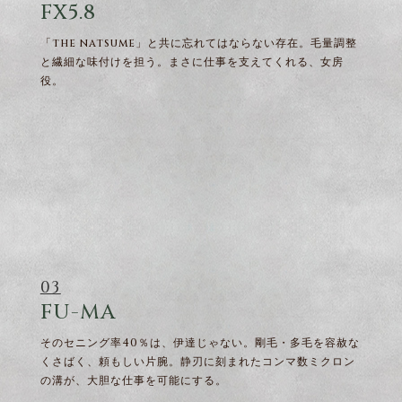
FX5.8
「the natsume」と共に忘れてはならない存在。毛量調整
と繊細な味付けを担う。まさに仕事を支えてくれる、女房
役。
03
FU-MA
そのセニング率40％は、伊達じゃない。剛毛・多毛を容赦な
くさばく、頼もしい片腕。静刃に刻まれたコンマ数ミクロン
の溝が、大胆な仕事を可能にする。