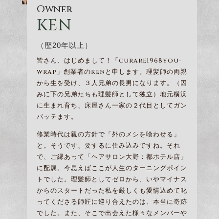
Owner
KEN
（歴20年以上）
皆さん、はじめまして！「curare1968you-
wrap」創業者のkenと申します。理髪師の両親
から生を受け、３人兄弟の長男になります。（因
みに下の兄弟たちも理髪師として独立）地元横浜
に生まれ育ち、床屋さん一家の２代目としてガン
バッテます。
修業時代は親の方針で「外のメシを喰わせる」
と。そうです、要するに住み込みですね。それ
で、ご縁あって「
ヘアサロン大野：都ホテル店
」
に配属。今思えばここが人生のターニングポイン
トでした。理髪師としてゼロから、いやマイナス
からのスタートだった私を厳しくも愛情込めて叱
ってくださる師匠に巡り合えたのは、本当に奇跡
でした。また、そこで出会えた様々なメンバーや